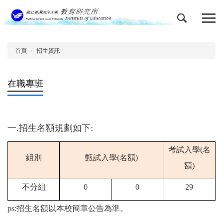
跳
到
主
要
內
首頁
招生資訊
容
區
在職專班
一
.
招生名額規劃如下
:
考試入學
(名
組別
甄試入學(
名額
)
額
)
不分組
0
0
29
ps:招生名額以本校簡章公告為準
。