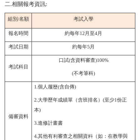
二
相關報考資訊
.
:
組別
/
名額
考試入學
報名時間
約每年
12
月至
4
月
考試日期
約每年
5
月
口試
(
含資料審查
)100%
考試科目
(
不考筆科
)
1.
個人履歷
(
含自傳
)
2.
大學歷年成績單（含班排名）
(
至少
1
份正
本
)
備審資料
3.
進修計畫書
4.
其他有利審查之相關資料（如：在教學與