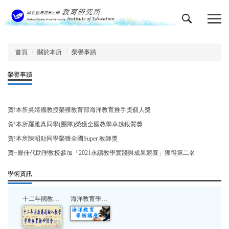
跳
到
主
要
內
首頁
關於本所
榮譽事蹟
容
區
榮譽事蹟
賀!本所吳靖國教授榮獲教育部海洋教育推手獎個人獎
賀!本所羅雅真同學(團隊)榮獲全國教學卓越銀質獎
賀!本所陳昭勛同學榮獲全國Super 教師獎
賀~嚴佳代助理教授參加「2021永續教學實踐與成果競賽」獲得第二名
學術資訊
十二年國教議題融入教學研討會
海洋教育學術講座