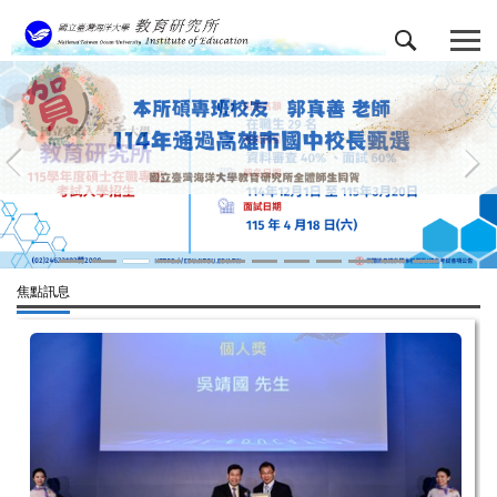
跳
到
主
要
內
容
區
焦點訊息